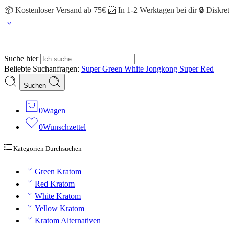
📦 Kostenloser Versand ab 75€ 📨 In 1-2 Werktagen bei dir 🔒 Diskr
Suche hier
Beliebte Suchanfragen:
Super Green
White Jongkong
Super Red
Suchen
0
Wagen
0
Wunschzettel
Kategorien Durchsuchen
Green Kratom
Red Kratom
White Kratom
Yellow Kratom
Kratom Alternativen