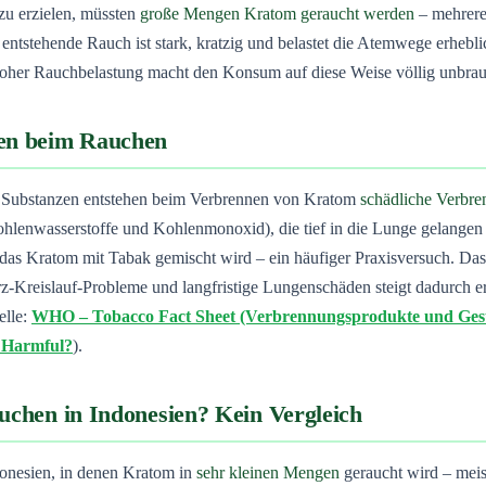
u erzielen, müssten
große Mengen Kratom geraucht werden
– mehrer
r entstehende Rauch ist stark, kratzig und belastet die Atemwege erheb
hoher Rauchbelastung macht den Konsum auf diese Weise völlig unbrau
ken beim Rauchen
n Substanzen entstehen beim Verbrennen von Kratom
schädliche Verbr
ohlenwasserstoffe und Kohlenmonoxid), die tief in die Lunge gelange
das Kratom mit Tabak gemischt wird – ein häufiger Praxisversuch. Das
Kreislauf-Probleme und langfristige Lungenschäden steigt dadurch e
elle:
WHO – Tobacco Fact Sheet (Verbrennungsprodukte und Gesu
s Harmful?
).
auchen in Indonesien? Kein Vergleich
donesien, in denen Kratom in
sehr kleinen Mengen
geraucht wird – meis