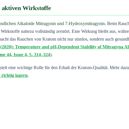
e aktiven Wirkstoffe
indlichen Alkaloide Mitragynin und 7-Hydroxymitragynin
. Beim Rauch
Wirkstoffe nahezu vollständig zerstört. Eine Wirkung bleibt aus, wäh
ht das Rauchen von Kratom nicht nur sinnlos, sondern auch gesundhe
S. (2020): Temperature and pH-Dependent Stability of Mitragyna Al
me 44, Issue 4, S. 314–324
).
ielt eine wichtige Rolle für den Erhalt der Kratom-Qualität. Mehr dazu
richtig lagern
.