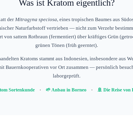
Was ist Kratom eigentlich?
att der
Mitragyna speciosa
, eines tropischen Baumes aus Südo
nischer Naturfarbstoff
vertrieben — nicht zum Verzehr bestimmt
rt von sattem Rotbraun (fermentiert) über kräftiges Grün (getro
grünen Tönen (früh geerntet).
handelten Kratoms stammt aus
Indonesien
, insbesondere aus W
 mit Bauernkooperativen vor Ort zusammen — persönlich besucht
laborgeprüft.
tom Sortenkunde
·
🌱 Anbau in Borneo
·
🚢 Die Reise von