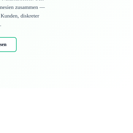
ndonesien zusammen —
e Kunden
, diskreter
.
sen