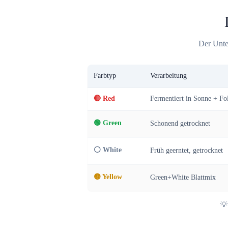
Der Unte
Farbtyp
Verarbeitung
🔴 Red
Fermentiert in Sonne + Fo
🟢 Green
Schonend getrocknet
⚪ White
Früh geerntet, getrocknet
🟡 Yellow
Green+White Blattmix
💡