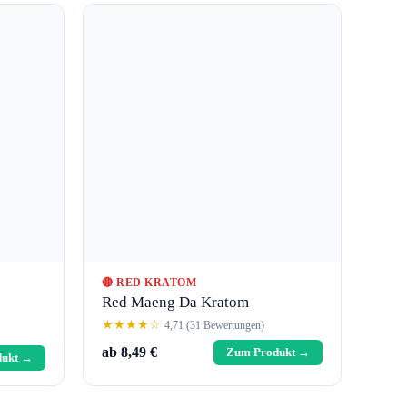
🔴 RED KRATOM
Red Maeng Da Kratom
★★★★☆
4,71 (31 Bewertungen)
ab 8,49 €
Zum Produkt →
dukt →