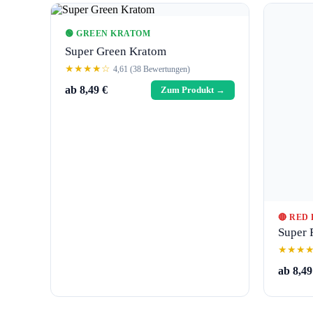
🟢 GREEN KRATOM
Super Green Kratom
★★★★☆
4,61 (38 Bewertungen)
ab 8,49 €
Zum Produkt →
🔴 RED
Super 
★★★
ab 8,49