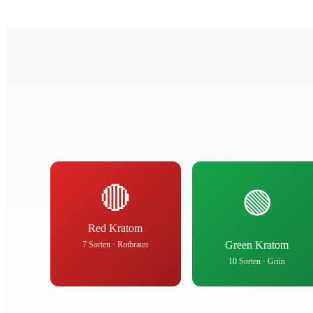
🔴
🟢
Red Kratom
Green Kratom
7 Sorten · Rotbraun
10 Sorten · Grün