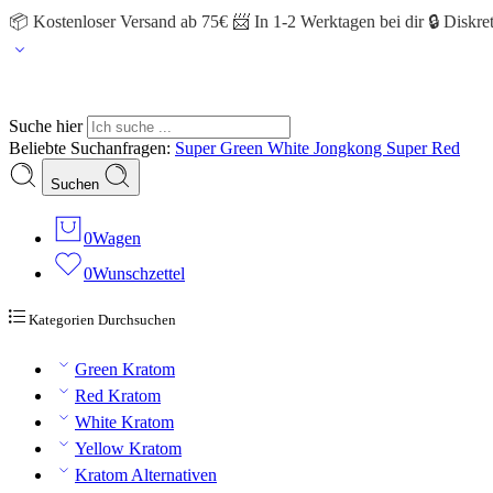
📦 Kostenloser Versand ab 75€ 📨 In 1-2 Werktagen bei dir 🔒 Diskr
Suche hier
Beliebte Suchanfragen:
Super Green
White Jongkong
Super Red
Suchen
0
Wagen
0
Wunschzettel
Kategorien Durchsuchen
Green Kratom
Red Kratom
White Kratom
Yellow Kratom
Kratom Alternativen