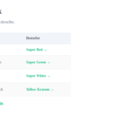
k
derselbe.
Bestseller
Super Red →
h
Super Green →
Super White →
ch
Yellow Kratom →
de
.