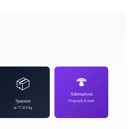
🍄
📦
Alternativen
Sparsets
Fliegenpilz & mehr
ab 77,50 €/kg