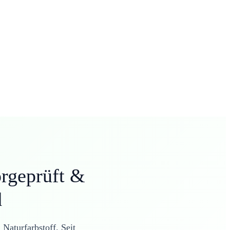
rgeprüft &
d
 Naturfarbstoff
. Seit