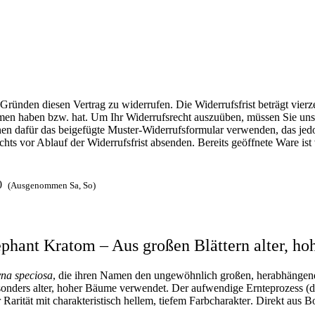
ründen diesen Vertrag zu widerrufen. Die Widerrufsfrist beträgt vier
ommen haben bzw. hat. Um Ihr Widerrufsrecht auszuüben, müssen Sie uns (
nen dafür das beigefügte Muster-Widerrufsformular verwenden, das jedoc
chts vor Ablauf der Widerrufsfrist absenden. Bereits geöffnete Ware i
0
(Ausgenommen Sa, So)
phant Kratom – Aus großen Blättern alter, h
na speciosa
, die ihren Namen den
ungewöhnlich großen, herabhängend
besonders alter, hoher Bäume verwendet. Der aufwendige Ernteprozess 
Rarität mit charakteristisch
hellem, tiefem Farbcharakter
. Direkt aus B