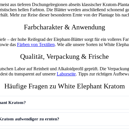
 meist aus tieferen Dschungelregionen abseits klassischer Kratom-Plan
eristischen hellen Farbton. Die Blätter werden anschließend
schonend get
hält. Mehr zur Reise dieser besonderen Ernte von der Plantage bis nac
Farbcharakter & Anwendung
iefe
– der hohe Reifegrad der Elephant-Blätter sorgt für ein volleres F
owie das
Färben von Textilien
. Wie alle unsere Sorten ist White Eleph
Qualität, Verpackung & Frische
utschen Labor
auf Reinheit und Alkaloidprofil geprüft. Die Verpackun
ndest du transparent auf unserer
Laborseite
. Tipps zur richtigen Aufbew
Häufige Fragen zu White Elephant Kratom
phant Kratom?
Kratom aufwendiger zu ernten?