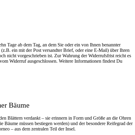
zehn Tage ab dem Tag, an dem Sie oder ein von Ihnen benannter
z.B. ein mit der Post versandter Brief, oder eine E-Mail) über Ihren
h nicht vorgeschrieben ist. Zur Wahrung der Widerrufsfrist reicht es
st vom Widerruf ausgeschlossen. Weitere Informationen findest Du
oher Bäume
en Blättern
verdankt – sie erinnern in Form und Größe an die Ohren
(die Bäume müssen bestiegen werden) und der besondere Reifegrad der
orneo – aus dem zentralen Teil der Insel.