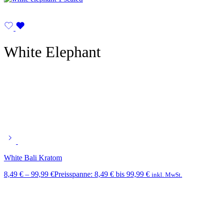
White Elephant
White Bali Kratom
8,49
€
–
99,99
€
Preisspanne: 8,49 € bis 99,99 €
inkl. MwSt.