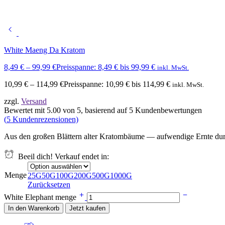
White Maeng Da Kratom
8,49
€
–
99,99
€
Preisspanne: 8,49 € bis 99,99 €
inkl. MwSt.
10,99
€
–
114,99
€
Preisspanne: 10,99 € bis 114,99 €
inkl. MwSt.
zzgl.
Versand
Bewertet mit
5.00
von 5, basierend auf
5
Kundenbewertungen
(
5
Kundenrezensionen)
Aus den großen Blättern alter Kratombäume — aufwendige Ernte durch
Beeil dich! Verkauf endet in:
Menge
25G
50G
100G
200G
500G
1000G
Zurücksetzen
White Elephant menge
In den Warenkorb
Jetzt kaufen