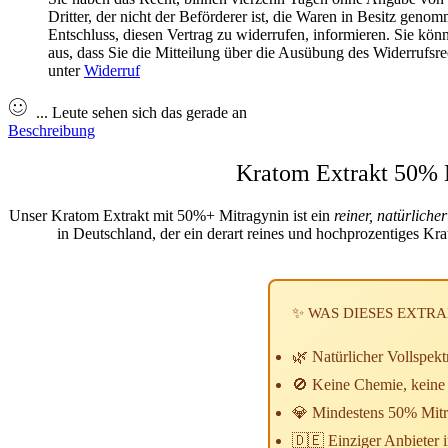
Dritter, der nicht der Beförderer ist, die Waren in Besitz gen
Entschluss, diesen Vertrag zu widerrufen, informieren. Sie kön
aus, dass Sie die Mitteilung über die Ausübung des Widerrufsre
unter
Widerruf
...
Leute
sehen sich das gerade an
Beschreibung
Kratom Extrakt 50% M
Unser
Kratom Extrakt mit 50%+ Mitragynin
ist ein
reiner, natürlich
in Deutschland, der ein derart
reines und hochprozentiges Kr
✨ WAS DIESES EXTR
🌿
Natürlicher Vollspe
🚫
Keine Chemie, keine 
💎
Mindestens 50% Mit
🇩🇪
Einziger Anbieter 