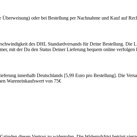
te Überweisung) oder bei Bestellung per Nachnahme und Kauf auf Rec
schwindigkeit des DHL Standardversands für Deine Bestellung. Die Lie
er, mit der Du den Status Deiner Lieferung bequem online verfolgen 
Lieferung innerhalb Deutschlands [5,99 Euro pro Bestellung]. Die Ver
 einen Wareneinkaufswert von 75€
ründen diesen Vertrag zu widerrufen. Die Widerrufsfrist beträgt vier