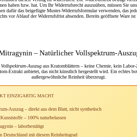
ommen haben bzw. hat. Um Ihr Widerrufsrecht auszuüben, müssen Sie uns (
nen dafür das beigefügte Muster-Widerrufsformular verwenden, das jedoc
chts vor Ablauf der Widerrufsfrist absenden. Bereits geöffnete Ware i
itragynin – Natürlicher Vollspektrum-Auszug
er Vollspektrum-Auszug
aus Kratomblättern –
keine Chemie, kein Labor-
atom-Extrakt
anbietet, das nicht künstlich hergestellt wird. Ein echtes 
außergewöhnliche Reinheit überzeugt.
AKT EINZIGARTIG MACHT
ktrum-Auszug
– direkt aus dem Blatt, nicht synthetisch
Kunststoffe
– 100% naturbelassen
ragynin
– laborbestätigt
in Deutschland
mit diesem Reinheitsgrad