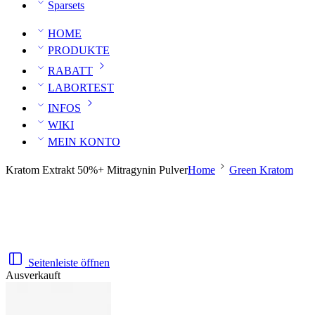
Sparsets
HOME
PRODUKTE
RABATT
LABORTEST
INFOS
WIKI
MEIN KONTO
Kratom Extrakt 50%+ Mitragynin Pulver
Home
Green Kratom
Seitenleiste öffnen
Ausverkauft