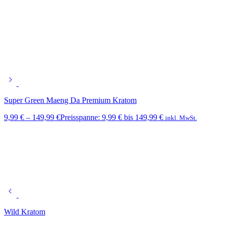
Super Green Maeng Da Premium Kratom
9,99
€
–
149,99
€
Preisspanne: 9,99 € bis 149,99 €
inkl. MwSt.
Wild Kratom