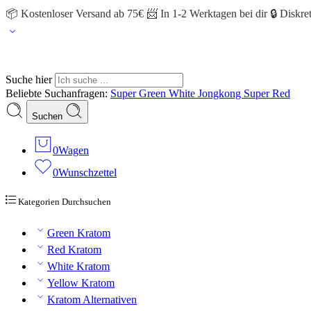
📦 Kostenloser Versand ab 75€ 📨 In 1-2 Werktagen bei dir 🔒 Diskr
Suche hier
Beliebte Suchanfragen:
Super Green
White Jongkong
Super Red
Suchen
0
Wagen
0
Wunschzettel
Kategorien Durchsuchen
Green Kratom
Red Kratom
White Kratom
Yellow Kratom
Kratom Alternativen