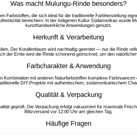
Was macht Mulungu-Rinde besonders?
hen Farbstoffen
, die sich ideal für die traditionelle Farbherstellung ei
thentizität bereichern. In der indigenen Kultur Südamerikas wurde Mu
kunsthandwerkliche Anwendungen genutzt.
Herkunft & Verarbeitung
ilien
. Der Korallenbaum wird nachhaltig geerntet — nur die Rinde rei
ach der Ernte wird die Rinde
schonend getrocknet
, um den natürlichen
Farbcharakter & Anwendung
 in Kombination mit anderen Naturfarbstoffen komplexe Farbnuancen er
raditionelle DIY-Projekte mit authentischem, südamerikanischem Char
Qualität & Verpackung
ität geprüft. Die Verpackung erfolgt
vakuumiert
für maximale Frische
Blitzversand vor 12:00 Uhr am gleichen Tag.
Häufige Fragen