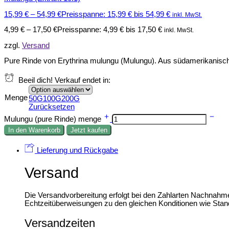
15,99
€
–
54,99
€
Preisspanne: 15,99 € bis 54,99 €
inkl. MwSt.
4,99
€
–
17,50
€
Preisspanne: 4,99 € bis 17,50 €
inkl. MwSt.
zzgl.
Versand
Pure Rinde von Erythrina mulungu (Mulungu). Aus südamerikanische
Beeil dich! Verkauf endet in:
Menge
50G
100G
200G
Zurücksetzen
Mulungu (pure Rinde) menge
In den Warenkorb
Jetzt kaufen
Lieferung und Rückgabe
Versand
Die Versandvorbereitung erfolgt bei den Zahlarten Nachnahm
Echtzeitüberweisungen zu den gleichen Konditionen wie Stan
Versandzeiten