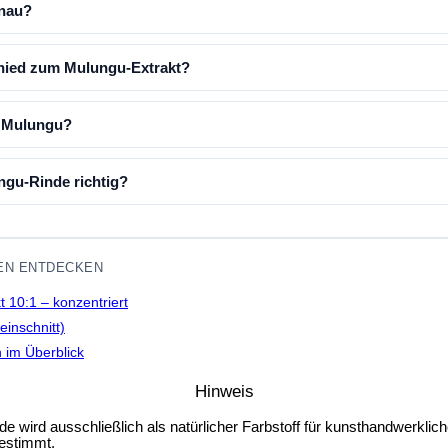
enau?
chied zum Mulungu-Extrakt?
 Mulungu?
ngu-Rinde richtig?
EN ENTDECKEN
 10:1 – konzentriert
einschnitt)
n im Überblick
Hinweis
e wird ausschließlich als
natürlicher Farbstoff für kunsthandwerkli
estimmt.