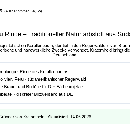
05
(Ausgenommen Sa, So)
 Rinde – Traditioneller Naturfarbstoff aus Sü
jestätischen Korallenbaum, der tief in den Regenwäldern von
Brasil
lerische und handwerkliche Zwecke verwendet. Kratomheld bringt dies
Deutschland.
 mulungu · Rinde des Korallenbaums
Bolivien, Peru · südamerikanischer Regenwald
 Braun- und Rottöne für DIY-Färbeprojekte
eutel · diskreter Blitzversand aus DE
Gründer von Kratomheld · Aktualisiert: 14.06.2026