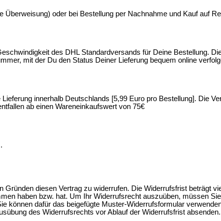
kte Überweisung) oder bei Bestellung per Nachnahme und Kauf auf R
schwindigkeit des DHL Standardversands für Deine Bestellung. Die L
mmer, mit der Du den Status Deiner Lieferung bequem online verfolg
e Lieferung innerhalb Deutschlands [5,99 Euro pro Bestellung]. Die
n entfallen ab einen Wareneinkaufswert von 75€
.
Gründen diesen Vertrag zu widerrufen. Die Widerrufsfrist beträgt v
nommen haben bzw. hat. Um Ihr Widerrufsrecht auszuüben, müssen Sie u
 Sie können dafür das beigefügte Muster-Widerrufsformular verwenden
ie Ausübung des Widerrufsrechts vor Ablauf der Widerrufsfrist absende