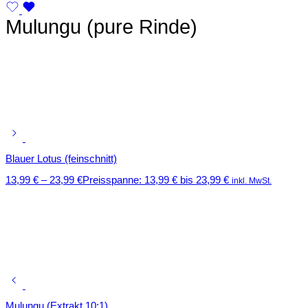
Mulungu (pure Rinde)
Blauer Lotus (feinschnitt)
13,99
€
–
23,99
€
Preisspanne: 13,99 € bis 23,99 €
inkl. MwSt.
Mulungu (Extrakt 10:1)