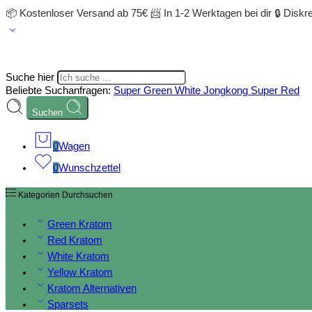
📦 Kostenloser Versand ab 75€ 📨 In 1-2 Werktagen bei dir 🔒 Disk
Suche hier
Beliebte Suchanfragen:
Super Green
White Jongkong
Super Red
Suchen
0
Wagen
0
Wunschzettel
Kategorien Durchsuchen
Green Kratom
Red Kratom
White Kratom
Yellow Kratom
Kratom Alternativen
Sparsets