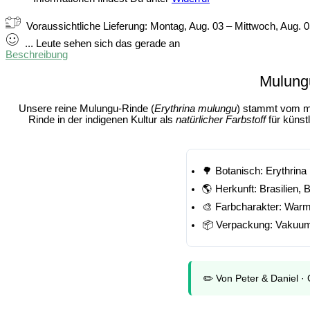
Voraussichtliche Lieferung:
Montag, Aug. 03 – Mittwoch, Aug. 
...
Leute
sehen sich das gerade an
Beschreibung
Mulungu
Unsere
reine Mulungu-Rinde
(
Erythrina mulungu
) stammt vom ma
Rinde in der indigenen Kultur als
natürlicher Farbstoff
für künst
🌳
Botanisch:
Erythrina
🌎
Herkunft:
Brasilien, 
🎨
Farbcharakter:
Warme
📦
Verpackung:
Vakuumb
✏️
Von Peter & Daniel
· 