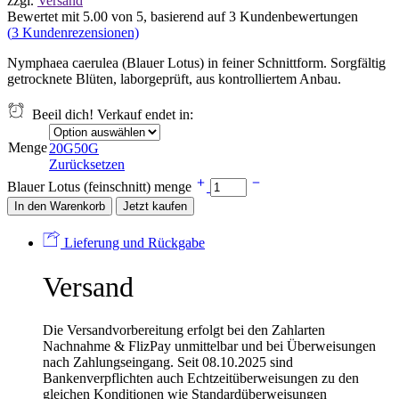
zzgl.
Versand
Bewertet mit
5.00
von 5, basierend auf
3
Kundenbewertungen
(
3
Kundenrezensionen)
Nymphaea caerulea (Blauer Lotus) in feiner Schnittform. Sorgfältig
getrocknete Blüten, laborgeprüft, aus kontrolliertem Anbau.
Beeil dich! Verkauf endet in:
Menge
20G
50G
Zurücksetzen
Blauer Lotus (feinschnitt) menge
In den Warenkorb
Jetzt kaufen
Lieferung und Rückgabe
Versand
Die Versandvorbereitung erfolgt bei den Zahlarten
Nachnahme & FlizPay unmittelbar und bei Überweisungen
nach Zahlungseingang. Seit 08.10.2025 sind
Bankenverpflichten auch Echtzeitüberweisungen zu den
gleichen Konditionen wie Standardüberweisungen