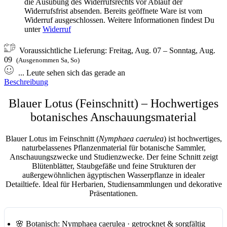
die Ausübung des Widerrufsrechts vor Ablauf der
Widerrufsfrist absenden. Bereits geöffnete Ware ist vom
Widerruf ausgeschlossen. Weitere Informationen findest Du
unter
Widerruf
Voraussichtliche Lieferung:
Freitag, Aug. 07 – Sonntag, Aug.
09
(Ausgenommen Sa, So)
...
Leute
sehen sich das gerade an
Beschreibung
Blauer Lotus (Feinschnitt) – Hochwertiges
botanisches Anschauungsmaterial
Blauer Lotus im Feinschnitt
(
Nymphaea caerulea
) ist hochwertiges,
naturbelassenes Pflanzenmaterial für
botanische Sammler,
Anschauungszwecke und Studienzwecke
. Der feine Schnitt zeigt
Blütenblätter, Staubgefäße und feine Strukturen der
außergewöhnlichen ägyptischen Wasserpflanze in idealer
Detailtiefe. Ideal für Herbarien, Studiensammlungen und dekorative
Präsentationen.
🌸
Botanisch:
Nymphaea caerulea · getrocknet & sorgfältig