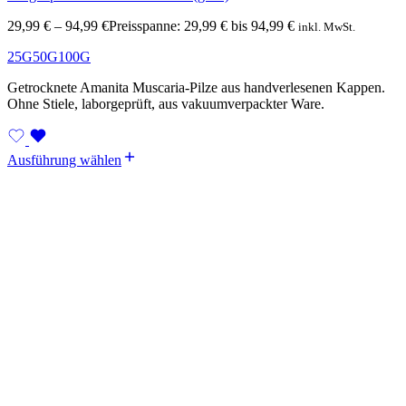
29,99
€
–
94,99
€
Preisspanne: 29,99 € bis 94,99 €
inkl. MwSt.
25G
50G
100G
Getrocknete Amanita Muscaria-Pilze aus handverlesenen Kappen.
Ohne Stiele, laborgeprüft, aus vakuumverpackter Ware.
Ausführung wählen