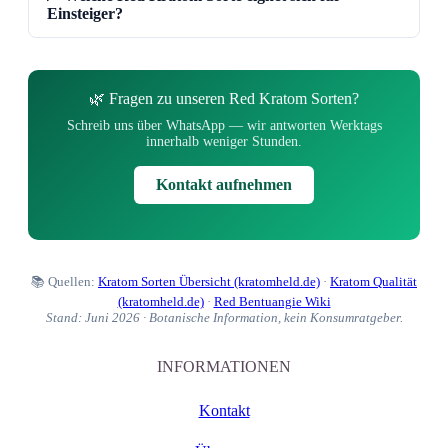
Einsteiger?
🌿 Fragen zu unseren Red Kratom Sorten?
Schreib uns über WhatsApp — wir antworten Werktags
innerhalb weniger Stunden.
Kontakt aufnehmen
📚 Quellen:
Kratom Sorten Übersicht (kratomheld.de)
·
Kratom Qualität
(kratomheld.de)
·
Red Bentuangie Wiki
Stand: Juni 2026 · Botanische Information, kein Konsumratgeber.
INFORMATIONEN
Kontakt